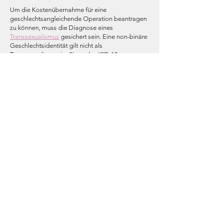
Um die Kostenübernahme für eine
geschlechtsangleichende Operation beantragen
zu können, muss die Diagnose eines
Transsexualismus
gesichert sein. Eine non-binäre
Geschlechtsidentität gilt nicht als
Transsexualismus im Sinne des ICD-10.
Die behandlungssuchende Person muss ferner
eine psychotherapeutische Behandlung über
mindestens 12 Monate und 12 Sitzungen
Psychotherapie oder eine fachärztliche
Behandlung im gleichen Umfang nachweisen
können. Die soziale Transition muss nach den
Vorgaben der Krankenkassen vor den
geschlechtsangleichenden Operationen in allen
Lebensbereichen vollzogen sein.
Diese Voraussetzungen gelten für die
Brustoperation bei trans Männern und für jede
Form von genitalangleichenden Operationen.
Auch für eine Hodenentfernung ohne darüber
hinaus gehende Genitalangleichung sind die o.g.
Vorgaben der Krankenkasse verpflichtend. Für
trans Frauen, die eine Brustvergrößerung