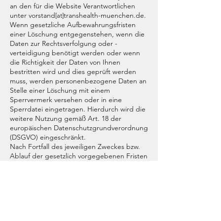
an den für die Website Verantwortlichen
unter
vorstand
transhealth-muenchen.de.
[at]
Wenn gesetzliche Aufbewahrungsfristen
einer Löschung entgegenstehen, wenn die
Daten zur Rechtsverfolgung oder -
verteidigung benötigt werden oder wenn
die Richtigkeit der Daten von Ihnen
bestritten wird und dies geprüft werden
muss, werden personenbezogene Daten an
Stelle einer Löschung mit einem
Sperrvermerk versehen oder in eine
Sperrdatei eingetragen. Hierdurch wird die
weitere Nutzung gemäß Art. 18 der
europäischen Datenschutzgrundverordnung
(DSGVO) eingeschränkt.
Nach Fortfall des jeweiligen Zweckes bzw.
Ablauf der gesetzlich vorgegebenen Fristen
werden personenbezogene Daten
routinemäßig und entsprechend den
gesetzlichen Vorschriften gelöscht.
Ihr Recht auf Widerruf
Sie haben jederzeit die Möglichkeit, ihre