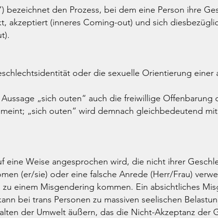
) bezeichnet den Prozess, bei dem eine Person ihre Gesc
kt, akzeptiert (inneres Coming-out) und sich diesbezüg
t).
schlechtsidentität oder die sexuelle Orientierung eine
r Aussage „sich outen“ auch die freiwillige Offenbarung 
emeint; „sich outen“ wird demnach gleichbedeutend mi
f eine Weise angesprochen wird, die nicht ihrer Geschlec
omen (er/sie) oder eine falsche Anrede (Herr/Frau) ver
) zu einem Misgendering kommen. Ein absichtliches Misg
kann bei trans Personen zu massiven seelischen Belastu
halten der Umwelt äußern, das die Nicht-Akzeptanz der 