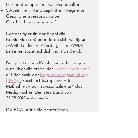
Hormontherapie im Erwachsenenalter“
S3-Leitlinie „Interdisziplinäre, integrierte
Gesundheitsversorgung bei
Geschlechtsinkongruenz“
Kostenträger (in der Regel die
Krankenkassen) orientieren sich häufig an
AWMF-Leitlinien. Allerdings sind AWMF-
Leitlinien sozialrechtlich nicht bindend.
Bei gesetzlichen Krankenversicherungen
wird über die Frage der
Kostenübernahme
auf der Basis der
Begutachtungsanleitung
(BGA)
„Geschlechtsangleichende
Maßnahmen bei Transsexualismus“ des
Medizinischen Dienstes Bund vom
31.08.2020
entschieden.
Die BGA ist für die gesetzlichen
Krankenkassen bindend. Private
Krankenversicherungen, die
Beamtenbeihilfestellen und
Sonderkostenträger (z. B. die